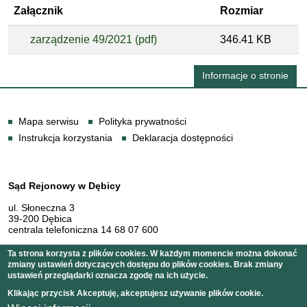
Załącznik
Rozmiar
zarządzenie 49/2021 (pdf)
346.41 KB
Informacje o stronie
Informacje
Mapa serwisu
Polityka prywatności
Instrukcja korzystania
Deklaracja dostępności
Dane teleadresowe
Sąd Rejonowy w Dębicy
ul. Słoneczna 3
39-200 Dębica
centrala telefoniczna 14 68 07 600
Ta strona korzysta z plików cookies. W każdym momencie można dokonać
zmiany ustawień dotyczących dostępu do plików cookies. Brak zmiany
Serwis pełni funkcję strony Biuletynu Informacji Publicznej
ustawień przeglądarki oznacza zgodę na ich użycie.
Sądu Rejonowego w Dębicy
Klikając przycisk Akceptuję, akceptujesz używanie plików cookie.