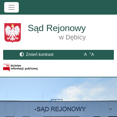
Przejdź do treści
Sąd Rejonowy
w Dębicy
-
+
Zmień kontrast
A
A
Strona BIP otwiera się w nowym oknie