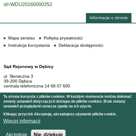
id=WDU20160000352
Informacje o stronie
Informacje
Mapa serwisu
Polityka prywatności
Instrukcja korzystania
Deklaracja dostępności
Dane teleadresowe
Sąd Rejonowy w Dębicy
ul. Słoneczna 3
39-200 Dębica
centrala telefoniczna 14 68 07 600
Ta strona korzysta z plików cookies. W każdym momencie można dokonać
zmiany ustawień dotyczących dostępu do plików cookies. Brak zmiany
Serwis pełni funkcję strony Biuletynu Informacji Publicznej
ustawień przeglądarki oznacza zgodę na ich użycie.
Sądu Rejonowego w Dębicy
Klikając przycisk Akceptuję, akceptujesz używanie plików cookie.
Więcej informacji
Copyright © 2011 Sąd Rejonowy w Dębicy
Akceptuje
Nie, dziękuję