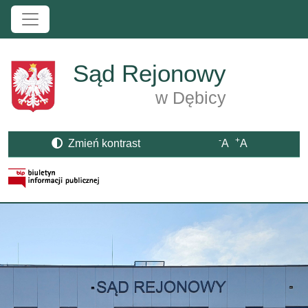
Przejdź do treści
Sąd Rejonowy
w Dębicy
-
+
Zmień kontrast
A
A
Strona BIP otwiera się w nowym oknie