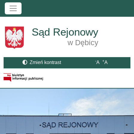
Przejdź do treści
Sąd Rejonowy
w Dębicy
-
+
Zmień kontrast
A
A
Strona BIP otwiera się w nowym oknie