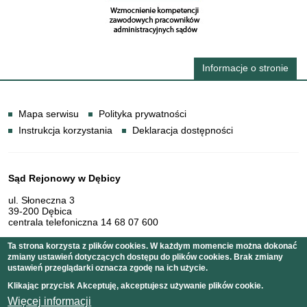
Informacje o stronie
Informacje
Mapa serwisu
Polityka prywatności
Instrukcja korzystania
Deklaracja dostępności
Dane teleadresowe
Sąd Rejonowy w Dębicy
ul. Słoneczna 3
39-200 Dębica
centrala telefoniczna 14 68 07 600
Ta strona korzysta z plików cookies. W każdym momencie można dokonać
zmiany ustawień dotyczących dostępu do plików cookies. Brak zmiany
Serwis pełni funkcję strony Biuletynu Informacji Publicznej
ustawień przeglądarki oznacza zgodę na ich użycie.
Sądu Rejonowego w Dębicy
Klikając przycisk Akceptuję, akceptujesz używanie plików cookie.
Więcej informacji