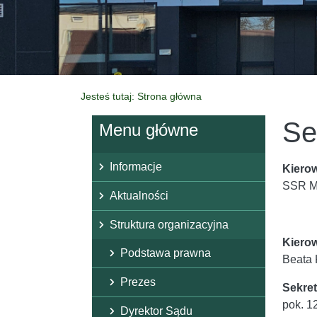
Jesteś tutaj: Strona główna
Se
Menu główne
Informacje
Kiero
SSR M
Aktualności
Struktura organizacyjna
Kiero
Podstawa prawna
Beata 
Prezes
Sekre
pok. 1
Dyrektor Sądu