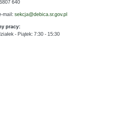
4 6807 640
e-mail:
sekcja@debica.sr.gov.pl
ny pracy:
iałek - Piątek: 7:30 - 15:30