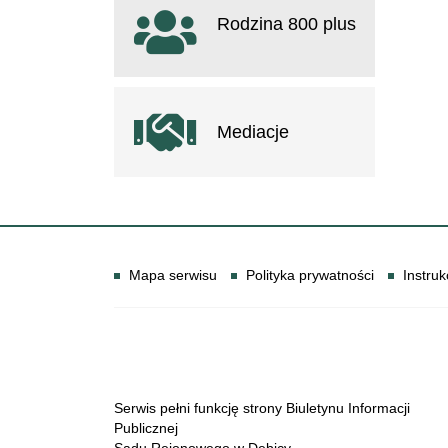
Rodzina 800 plus
otwiera się w nowym oknie
Mediacje
Informacje
Mapa serwisu
Polityka prywatności
Instruk
Serwis pełni funkcję strony Biuletynu Informacji
Publicznej