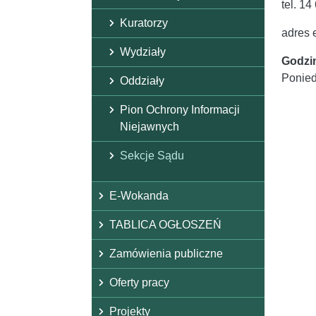
tel. 1
Kuratorzy
adres 
Wydziały
Godzi
Poniedz
Oddziały
Pion Ochrony Informacji
Niejawnych
Sekcje Sądu
E-Wokanda
TABLICA OGŁOSZEŃ
Zamówienia publiczne
Oferty pracy
Projekty