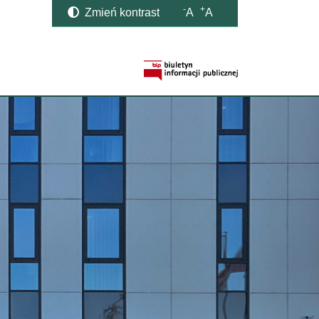
-
+
Zmień kontrast
A
A
Strona BIP otwi