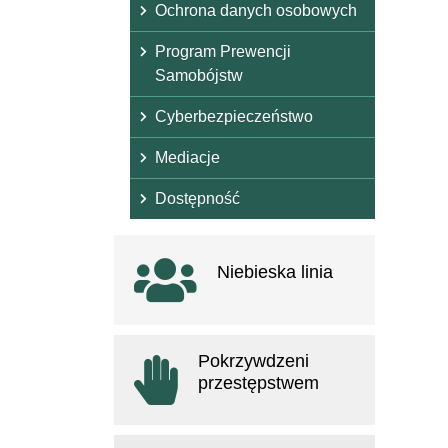
Ochrona danych osobowych
Program Prewencji
Samobójstw
Cyberbezpieczeństwo
Mediacje
Dostępność
Ważne linki
Niebieska linia
otwiera się w nowym oknie
Pokrzywdzeni
przestępstwem
otwiera się w nowym oknie