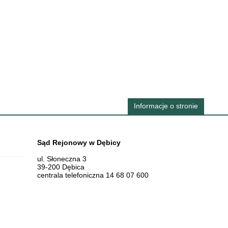
Informacje o stronie
Dane teleadresowe
Sąd Rejonowy w Dębicy
ul. Słoneczna 3
39-200 Dębica
centrala telefoniczna 14 68 07 600