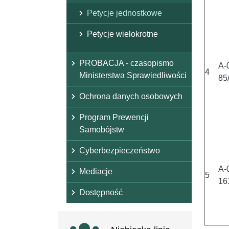
Petycje jednostkowe
Petycje wielokrotne
PROBACJA - czasopismo
A-
4
Ministerstwa Sprawiedliwości
85
Ochrona danych osobowych
Program Prewencji
Samobójstw
Cyberbezpieczeństwo
A-
Mediacje
5
16
Dostępność
Ważne linki