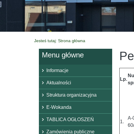
Jesteś tutaj: Strona główna
Pe
Menu główne
Informacje
Nu
Lp.
Aktualności
sp
Struktura organizacyjna
E-Wokanda
A-
TABLICA OGŁOSZEŃ
1.
60
Zamówienia publiczne