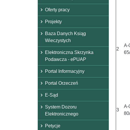
Oferty pracy
Projekty
Baza Danych Ksiąg
Wieczystych
A-
2
Elektroniczna Skrzynka
65
Podawcza - ePUAP
Portal Informacyjny
Portal Orzeczeń
E-Sąd
A-
System Dozoru
3
80
Elektronicznego
Petycje