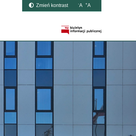
-
+
Zmień kontrast
A
A
Strona BIP otwi