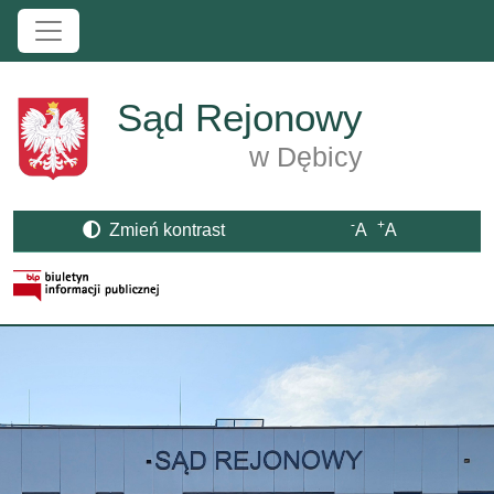
Przejdź do treści
Sąd Rejonowy
w Dębicy
-
+
Zmień kontrast
A
A
Strona BIP otwiera się w nowym oknie