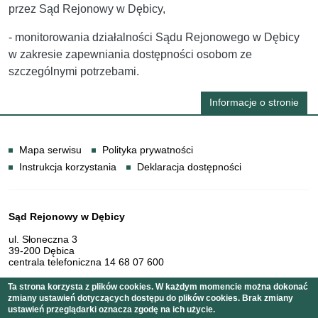
przez Sąd Rejonowy w Dębicy,
- monitorowania działalności Sądu Rejonowego w Dębicy
w zakresie zapewniania dostępności osobom ze
szczególnymi potrzebami.
Informacje o stronie
Informacje
Mapa serwisu
Polityka prywatności
Instrukcja korzystania
Deklaracja dostępności
Dane teleadresowe
Sąd Rejonowy w Dębicy
ul. Słoneczna 3
39-200 Dębica
centrala telefoniczna 14 68 07 600
Ta strona korzysta z plików cookies. W każdym momencie można dokonać
zmiany ustawień dotyczących dostępu do plików cookies. Brak zmiany
Serwis pełni funkcję strony Biuletynu Informacji Publicznej
ustawień przeglądarki oznacza zgodę na ich użycie.